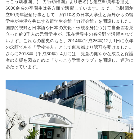
っこう幼稚園」(「力行幼稚園」より改名)も創立80周年を迎え、
6000余名の卒園生は各方面で活躍しています。ま た、当財団創
立90周年記念行事として、約110名の日本人学生と海外からの留
学生が生活を共にする留学生会館「力行会館」を開設しました。
国際的視野と日本語や日本の文化・伝統を身につけて当会館を巣
立った約3千人の元留学生が、現在世界中の各分野で活躍されて
います。これらの歴史のもと、2014年(平成26年)12月1日に永年
の念願である「学校法人」として東京都より認可を受けました。
さらに2018年（平成30年）4月には、児童の健やかな成長と保護
者の支援を図るために「りっこう学童クラブ」を開設し、運営に
あたっています。