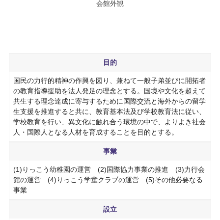
会館外観
目的
国民の力行的精神の作興を図り、兼ねて一般子弟並びに開拓者
の教育指導援助を法人発足の理念とする。国境や文化を超えて
共生する理念達成に寄与するために国際交流と海外からの留学
生支援を推進すると共に、教育基本法及び学校教育法に従い、
学校教育を行い、異文化に触れ合う環境の中で、よりよき社会
人・国際人となる人材を育成することを目的とする。
事業
(1)りっこう幼稚園の運営 (2)国際協力事業の推進 (3)力行会
館の運営 (4)りっこう学童クラブの運営 (5)その他必要なる
事業
設立