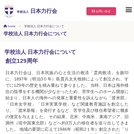
日本力行会
お問い合せ
学校法人
home
学校法人 日本力行会について
学校法人 日本力行会について
学校法人 日本力行会について
創立129周年
日本力行会は、日本民族の心と生活の救済「霊肉救済」を旗印
に、1897年（明治3０年）島貫兵太夫牧師によって創立され、す
でに129年の歴史を積み重ねて参りました。 当時、日本は海外移
住の指導をする機関が少なかったため、苦学生へのホーム開放に
始まり、日本人の海外への発展と重要性を訴えながら「渡米部」
「日米女学校」「日米実業学校」など関連教育施設を創立した
り、「渡米新報」を発行するなど、苦学生及び移住希望者に幾多
の便宜を与えました。 その結果、北米、中南米、東南アジア、旧
満州（現中国東北部）などへ約3万人の移住者を送り出してきま
した。 地域の要望に応えて1946年（昭和2１年）創立された「り