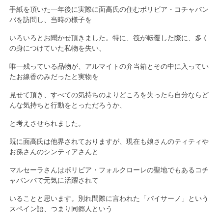
手紙を頂いた一年後に実際に面高氏の住むボリビア・コチャバン
バを訪問し、当時の様子を
いろいろとお聞かせ頂きました。特に、筏が転覆した際に、多く
の身につけていた私物を失い、
唯一残っている品物が、アルマイトの弁当箱とその中に入ってい
たお線香のみだったと実物を
見せて頂き、すべての気持ちのよりどころを失ったら自分ならど
んな気持ちと行動をとっただろうか、
と考えさせられました。
既に面高氏は他界されておりますが、現在も娘さんのティティや
お孫さんのシンティアさんと
マルセーラさんはボリビア・フォルクローレの聖地でもあるコチ
ャバンバで元気に活躍されて
いることと思います。別れ間際に言われた「パイサーノ」という
スペイン語、つまり同郷人という