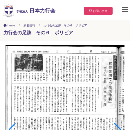
日本力行会
お問い合せ
学校法人
home
新着情報
力行会の足跡 その６ ボリビア
力行会の足跡 その６ ボリビア