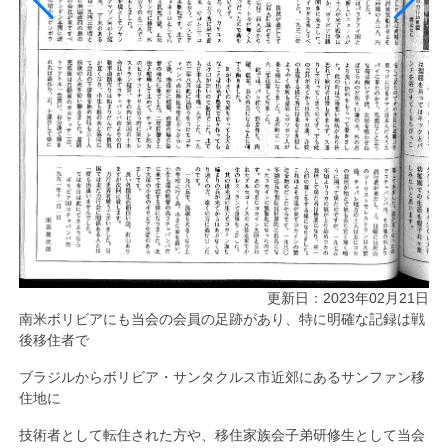
更新日：2023年02月21日
南米ボリビアにも当会の会員の足跡があり、特に明確な記録は戦
後移住者で
ブラジルからボリビア・サンタクルス市近郊にあるサンファン移
住地に
技術者として転住された方や、移住家族会子弟研修生として当会