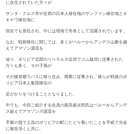
に在住されていた方々が
サンタ・クルス市や近郊の日本人移住地のサンファン移住地とオ
キナワ移住地に
現在でも居住され、中には現地で市長として活躍されています。
なお、戦前移住に関しては、多くがペルーからアンデス山脈を越
えてアマゾン源流を
辿り、ボリビア北部のリベラルタ近郊でゴム栽培に従事された
方々も多く、その子孫が
その後首都ラパスに移り住み、商業に従事され、彼らが戦後のボ
リビア日本人集団移住の
足がかりをつけることとなりました。
中でも、今回ご紹介する会員の面高俊次郎氏はペルーからアンデ
ス超えでアマゾン川源流を
手製の筏で上流のボリビアの町にたどり着いたことを手紙で当会
に報告頂くと共に、